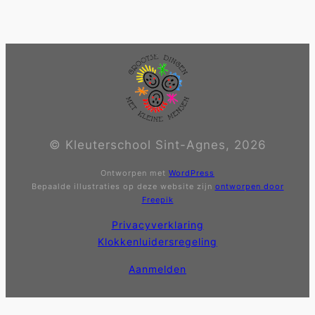
© Kleuterschool Sint-Agnes, 2026
Ontworpen met
WordPress
Bepaalde illustraties op deze website zijn
ontworpen door
Freepik
Privacyverklaring
Klokkenluidersregeling
Aanmelden