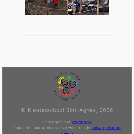
© Kleuterschool Sint-Agnes, 2026
Ontworpen met
WordPress
Bepaalde illustraties op deze website zijn
ontworpen door
Freepik