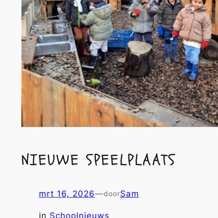
NIEUWE SPEELPLAATS
mrt 16, 2026
—
Sam
door
in
Schoolnieuws